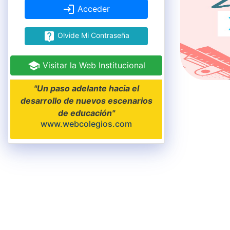
Acceder
Olvide Mi Contraseña
Visitar la Web Institucional
"Un paso adelante hacia el
desarrollo de nuevos escenarios
de educación"
www.webcolegios.com